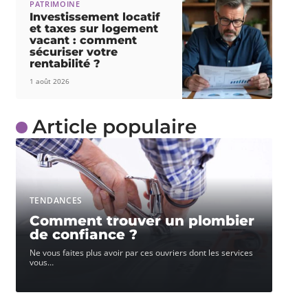
PATRIMOINE
Investissement locatif
et taxes sur logement
vacant : comment
sécuriser votre
rentabilité ?
1 août 2026
Article populaire
TENDANCES
Comment trouver un plombier
de confiance ?
Ne vous faites plus avoir par ces ouvriers dont les services
vous
…