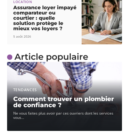
LOCATION
Assurance loyer impayé
comparateur ou
courtier : quelle
solution protège le
mieux vos loyers ?
5 août 2026
Article populaire
TENDANCES
Comment trouver un plombier
de confiance ?
Ne vous faites plus avoir par ces ouvriers dont les services
vous
…