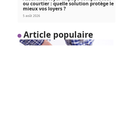
ou courtier : quelle solution protège le
mieux vos loyers ?
5 août 2026
Article populaire
TENDANCES
Comment trouver un
plombier de confiance ?
Ne vous faites plus avoir par ces ouvriers dont les
services vous
…
Contact
Mentions Légales
Sitemap
© 2025 | mon-hebdo-immo.fr