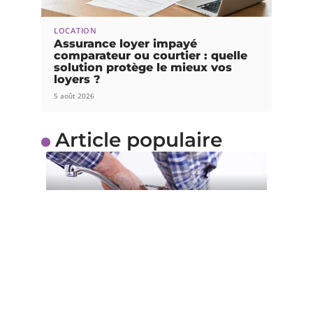
LOCATION
Assurance loyer impayé
comparateur ou courtier : quelle
solution protège le mieux vos
loyers ?
5 août 2026
Article populaire
TENDANCES
Comment trouver un
plombier de confiance ?
Ne vous faites plus avoir par ces ouvriers dont les
services vous
…