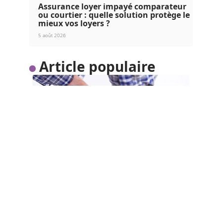
Assurance loyer impayé comparateur
ou courtier : quelle solution protège le
mieux vos loyers ?
5 août 2026
Article populaire
TENDANCES
Comment trouver un
plombier de confiance ?
Ne vous faites plus avoir par ces ouvriers dont les
services vous
…
Contact
Mentions Légales
Sitemap