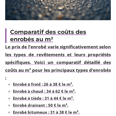
Comparatif des coûts des
enrobés au m²
Le prix de l’enrobé varie significativement selon
les types de revêtements et leurs propriétés
spécifiques. Voici un comparatif détaillé des
coûts au m² pour les principaux types d’enrobés
:
Enrobé à froid
: 26 à 38 € le m².
Enrobé à chaud
: 34 à 62 € le m².
Enrobé à tiède
: 31 à 44 € le m².
Enrobé drainant
: 50 € le m².
Enrobé bitumeux
: 31 à 38 € le m².