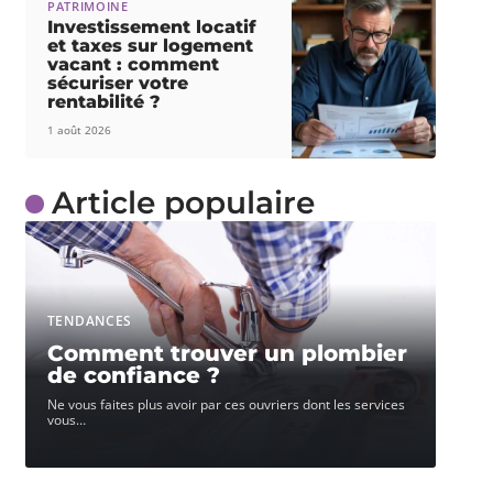
PATRIMOINE
Investissement locatif
et taxes sur logement
vacant : comment
sécuriser votre
rentabilité ?
1 août 2026
Article populaire
TENDANCES
Comment trouver un plombier
de confiance ?
Ne vous faites plus avoir par ces ouvriers dont les services
vous
…