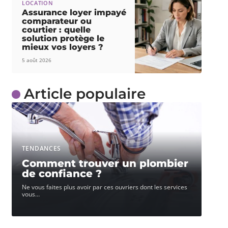
LOCATION
Assurance loyer impayé
comparateur ou
courtier : quelle
solution protège le
mieux vos loyers ?
5 août 2026
Article populaire
TENDANCES
Comment trouver un plombier
de confiance ?
Ne vous faites plus avoir par ces ouvriers dont les services
vous
…